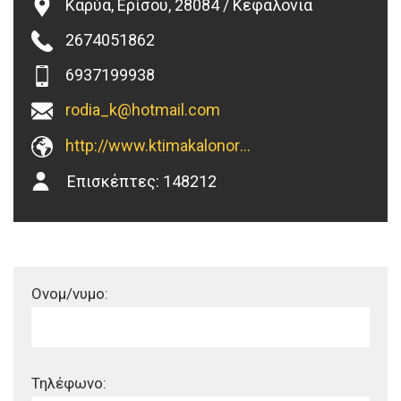
Καρύα, Ερίσου, 28084 / Κεφαλονιά
2674051862
6937199938
rodia_k@hotmail.com
http://www.ktimakalonoros.gr
Επισκέπτες:
148212
Ονομ/νυμο:
Τηλέφωνο: