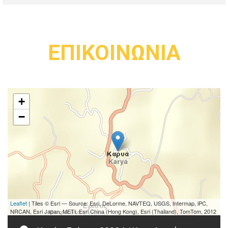
ΕΠΙΚΟΙΝΩΝΙΑ
+
−
Leaflet
| Tiles © Esri — Source: Esri, DeLorme, NAVTEQ, USGS, Intermap, iPC,
NRCAN, Esri Japan, METI, Esri China (Hong Kong), Esri (Thailand), TomTom, 2012